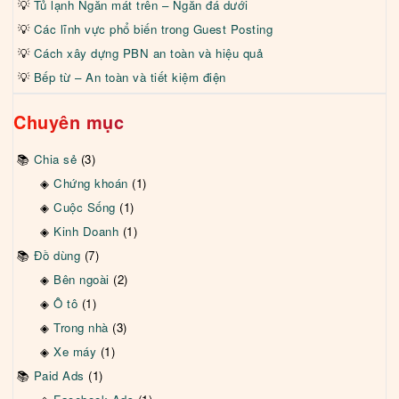
Tủ lạnh Ngăn mát trên – Ngăn đá dưới
1. Sự Tiến Hóa của Mạng Xã Hội
Các lĩnh vực phổ biến trong Guest Posting
Cách xây dựng PBN an toàn và hiệu quả
Gốc gác của mạng xã hội có thể được tìm thấy từ những
ngày đầu của internet khi các nền tảng như SixDegrees.com
Bếp từ – An toàn và tiết kiệm điện
đã đặt nền móng cho các mối quan hệ trực tuyến. Qua
những năm, mạng xã hội đã phát triển từ các mạng lưới dựa
Chuyên mục
trên hồ sơ đơn giản thành môi trường đa phương tiện. Việc
chuyển từ giao tiếp dựa trên văn bản sang việc chia sẻ nội
Chia sẻ
(3)
dung hình ảnh và trực tiếp đã tạo ra một cảnh quan động đa
Chứng khoán
(1)
dạng thu hút đa dạng người dùng.
Cuộc Sống
(1)
Kinh Doanh
(1)
Đồ dùng
(7)
Bên ngoài
(2)
Ô tô
(1)
Trong nhà
(3)
Xe máy
(1)
Paid Ads
(1)