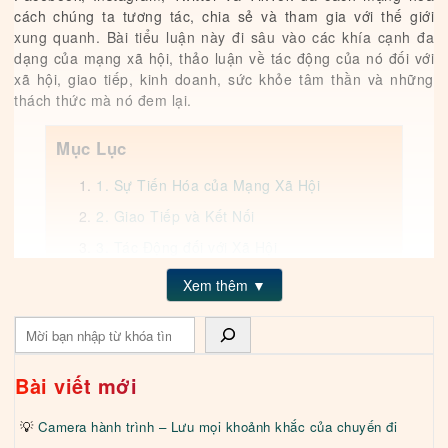
cách chúng ta tương tác, chia sẻ và tham gia với thế giới
xung quanh. Bài tiểu luận này đi sâu vào các khía cạnh đa
dạng của mạng xã hội, thảo luận về tác động của nó đối với
xã hội, giao tiếp, kinh doanh, sức khỏe tâm thần và những
thách thức mà nó đem lại.
Mục Lục
1. Sự Tiến Hóa của Mạng Xã Hội
2. Giao Tiếp và Kết Nối
3. Tác Động đối với Xã Hội
4. Kinh Doanh và Tiếp Thị
Xem thêm ▼
5. Tác Động đối với Sức Khỏe
Tìm kiếm
6. Quyền Riêng Tư và Bảo Mật Dữ Liệu
7. Tương Lai của Mạng Xã Hội
Bài viết mới
Kết Luận
Camera hành trình – Lưu mọi khoảnh khắc của chuyến đi